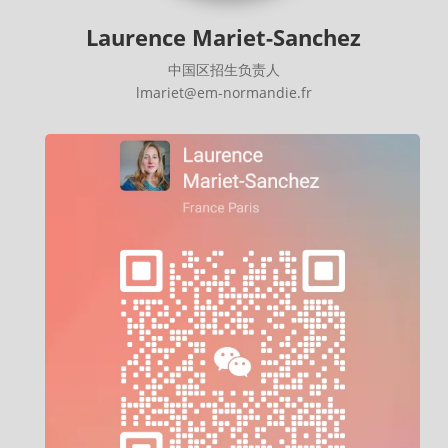
Laurence Mariet-Sanchez
中国区招生负责人
lmariet@em-normandie.fr