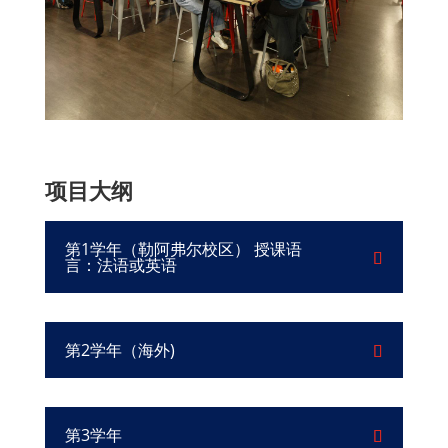
项目大纲
第1学年（勒阿弗尔校区） 授课语
言：法语或英语
第2学年（海外)
第3学年